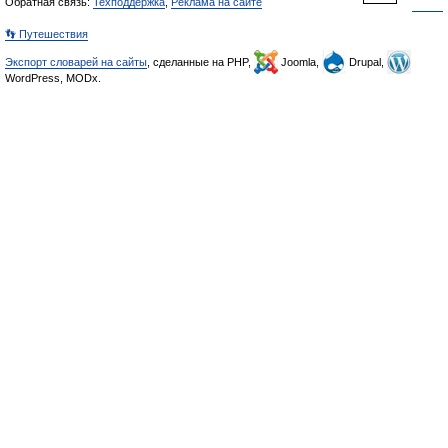
Обратная связь:
Техподдержка
,
Реклама на сайте
👣 Путешествия
Экспорт словарей на сайты
, сделанные на PHP,
Joomla,
Drupal,
WordPress, MODx.